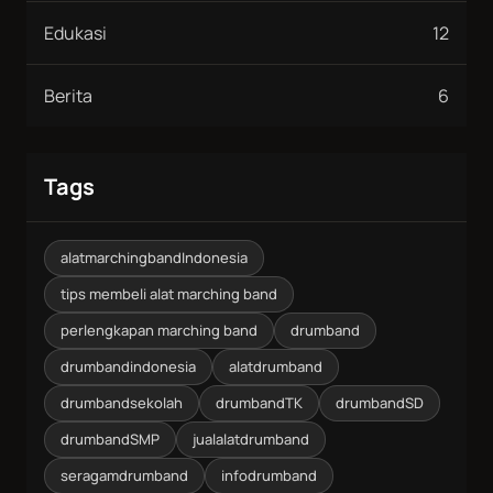
Edukasi
12
Berita
6
Tags
alatmarchingbandIndonesia
tips membeli alat marching band
perlengkapan marching band
drumband
drumbandindonesia
alatdrumband
drumbandsekolah
drumbandTK
drumbandSD
drumbandSMP
jualalatdrumband
seragamdrumband
infodrumband