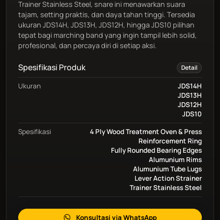
Trainer Stainless Steel, snare ini menawarkan suara
tajam, setting praktis, dan daya tahan tinggi. Tersedia
ukuran JDS14H, JDS13H, JDS12H, hingga JDS10 pilihan
tepat bagi marching band yang ingin tampil lebih solid,
Spesifikasi Produk
Jual alat marching band seperti snare drum, bass drum, 
Detail
Ukuran
JDS14H
JDS13H
JDS12H
JDS10
Spesifikasi
4 Ply Wood Treatment Oven & Press
Reinforcement Ring
Fully Rounded Bearing Edges
Alumunium Rims
Alumunium Tube Lugs
Lever Action Strainer
Trainer Stainless Steel
Konsultasi via WhatsApp